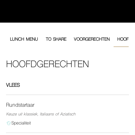
LUNCH MENU
TO SHARE
VOORGERECHTEN
HOOFDG
HOOFDGERECHTEN
VLEES
Rundstartaar
Keuze uit klassiek, Italiaans of Aziatisch
Specialiteit