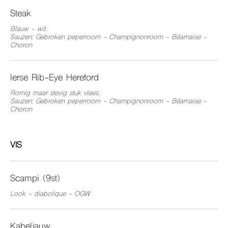
Steak
Blauw - wit.
Sauzen: Gebroken peperroom - Champignonroom - Béarnaise -
Choron
Ierse Rib-Eye Hereford
Romig maar stevig stuk vlees.
Sauzen: Gebroken peperroom - Champignonroom - Béarnaise -
Choron
VIS
Scampi (9st)
Look - diabolique - OGW
Kabeljauw