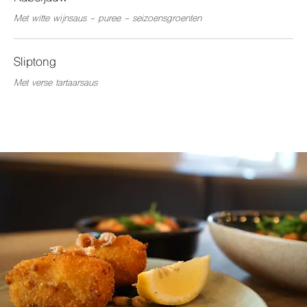
Met witte wijnsaus - puree - seizoensgroenten
Sliptong
Met verse tartaarsaus